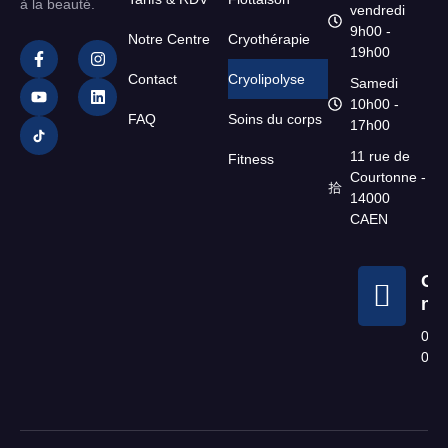
à la beauté.
vendredi
9h00 -
Notre Centre
Cryothérapie
19h00
Contact
Cryolipolyse
Samedi
10h00 -
FAQ
Soins du corps
17h00
11 rue de
Fitness
Courtonne -
14000
CAEN
Co
no
07 
05